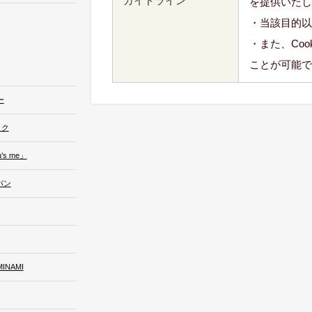
ガイドライン
を提供いたし
・当該目的以
・また、Co
ことが可能で
ー
ック
s me」
パン
NAMI