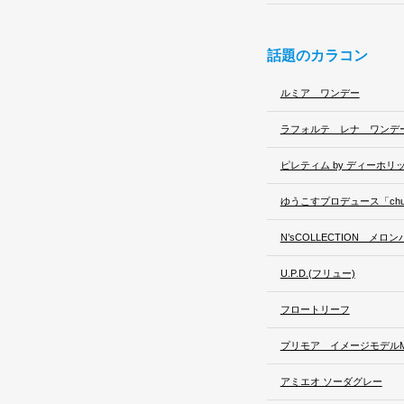
話題のカラコン
ルミア ワンデー
ラフォルテ レナ ワンデ
ピレティム by ディーホリ
ゆうこすプロデュース「chu’
N’sCOLLECTION メロン
U.P.D.(フリュー)
フロートリーフ
プリモア イメージモデルMI
アミエオ ソーダグレー