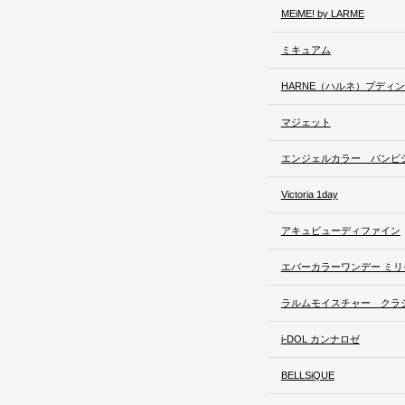
MEiME! by LARME
ミキュアム
HARNE（ハルネ）プディ
マジェット
エンジェルカラー バンビ
Victoria 1day
アキュビューディファイン
エバーカラーワンデー ミリ
ラルムモイスチャー クラ
i-DOL カンナロゼ
BELLSiQUE