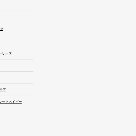
ング
シリーズ
モア
シックネイビー