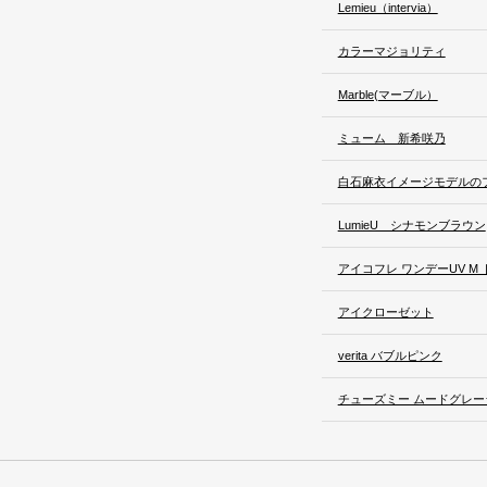
Lemieu（intervia）
カラーマジョリティ
Marble(マーブル）
ミューム 新希咲乃
白石麻衣イメージモデルの
LumieU シナモンブラウン
アイコフレ ワンデーUV M
アイクローゼット
verita バブルピンク
チューズミー ムードグレー